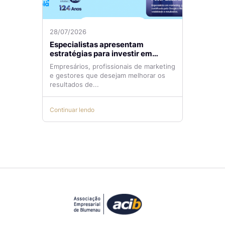
28/07/2026
Especialistas apresentam
estratégias para investir em
tráfego pago com mais eficiência
Empresários, profissionais de marketing
e gestores que desejam melhorar os
resultados de...
Continuar lendo