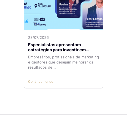
28/07/2026
Especialistas apresentam
estratégias para investir em
tráfego pago com mais eficiência
Empresários, profissionais de marketing
e gestores que desejam melhorar os
resultados de...
Continuar lendo