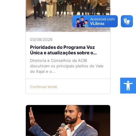
03/08/2026
Prioridades do Programa Voz
Única e atualizações sobre o
Aeroporto de Navegantes são
Diretoria e Conselhos da ACIB
temas de reunião na ACIB
discutiram os principais pleitos do Vale
do Itajaí e o...
Ba
Continuar lendo