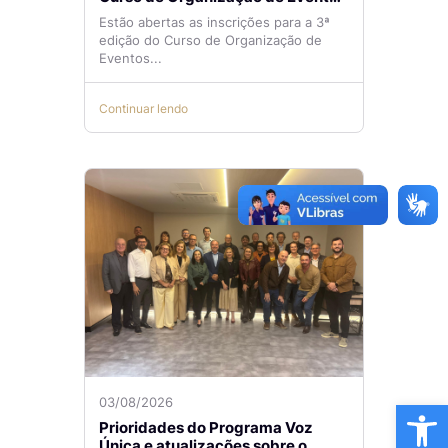
Lilian Ribeiro
Estão abertas as inscrições para a 3ª
edição do Curso de Organização de
Eventos...
Continuar lendo
Ba
03/08/2026
Prioridades do Programa Voz
Única e atualizações sobre o