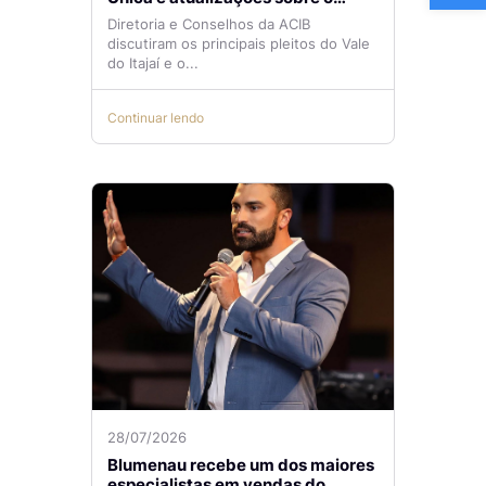
Aeroporto de Navegantes são
Diretoria e Conselhos da ACIB
temas de reunião na ACIB
discutiram os principais pleitos do Vale
do Itajaí e o...
Continuar lendo
28/07/2026
Blumenau recebe um dos maiores
especialistas em vendas do