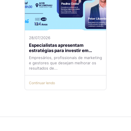
28/07/2026
Especialistas apresentam
estratégias para investir em
tráfego pago com mais eficiência
Empresários, profissionais de marketing
e gestores que desejam melhorar os
resultados de...
Continuar lendo