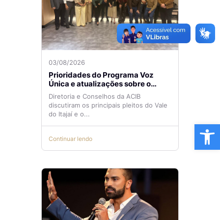
03/08/2026
Prioridades do Programa Voz
Única e atualizações sobre o
Aeroporto de Navegantes são
Diretoria e Conselhos da ACIB
temas de reunião na ACIB
discutiram os principais pleitos do Vale
do Itajaí e o...
Ba
Continuar lendo