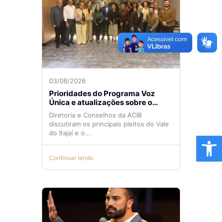
03/08/2026
Prioridades do Programa Voz
Única e atualizações sobre o
Aeroporto de Navegantes são
Diretoria e Conselhos da ACIB
temas de reunião na ACIB
discutiram os principais pleitos do Vale
do Itajaí e o...
Ba
Continuar lendo