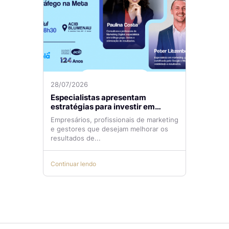
28/07/2026
Especialistas apresentam
estratégias para investir em
tráfego pago com mais eficiência
Empresários, profissionais de marketing
e gestores que desejam melhorar os
resultados de...
Continuar lendo