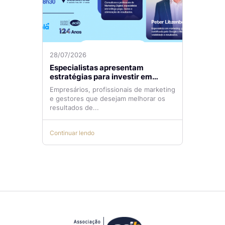
28/07/2026
Especialistas apresentam
estratégias para investir em
tráfego pago com mais eficiência
Empresários, profissionais de marketing
e gestores que desejam melhorar os
resultados de...
Continuar lendo