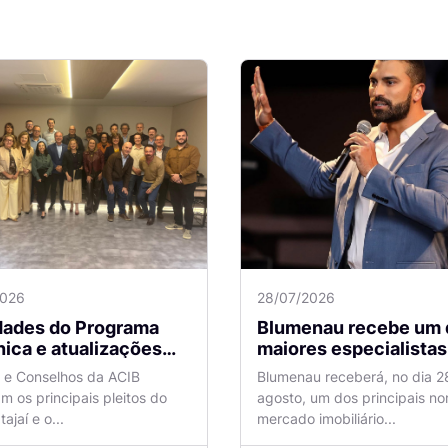
2026
28/07/2026
idades do Programa
Blumenau recebe um 
ica e atualizações
maiores especialistas e
 o Aeroporto de
vendas do mercado
a e Conselhos da ACIB
Blumenau receberá, no dia 2
antes são temas de
imobiliário
am os principais pleitos do
agosto, um dos principais n
ão na ACIB
tajaí e o...
mercado imobiliário...