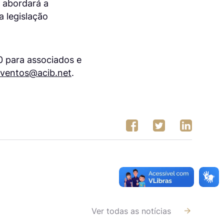
m abordará a
 legislação
0 para associados e
ventos@acib.net
.
Ver todas as notícias