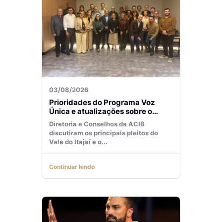
03/08/2026
Prioridades do Programa Voz
Única e atualizações sobre o
Aeroporto de Navegantes são
Diretoria e Conselhos da ACIB
temas de reunião na ACIB
discutiram os principais pleitos do
Vale do Itajaí e o...
Continuar lendo