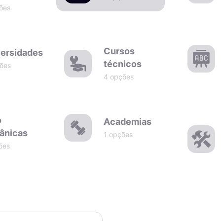
ões
Cursos
ersidades
técnicos
ões
4 opções
o
Academias
ânicas
1 opções
ões