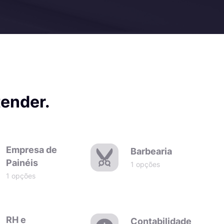
tender.
Empresa de
Barbearia
Painéis
1 opções
1 opções
RH e
Contabilidade