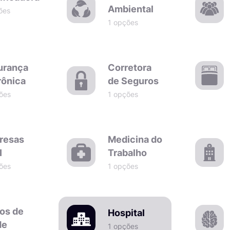
Ambiental
ões
1 opções
urança
Corretora
rônica
de Seguros
ões
1 opções
resas
Medicina do
I
Trabalho
ões
1 opções
os de
Hospital
de
1 opções