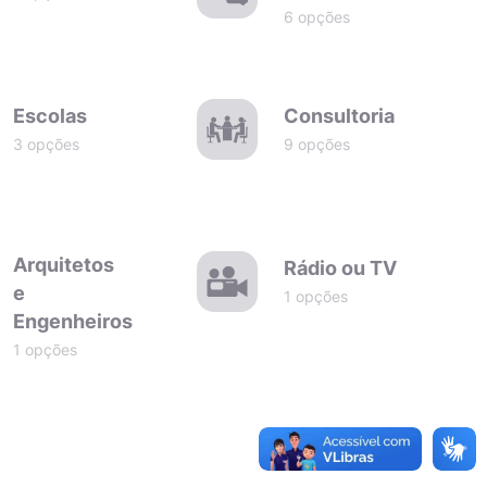
6 opções
Escolas
Consultoria
3 opções
9 opções
Arquitetos
Rádio ou TV
e
1 opções
Engenheiros
1 opções