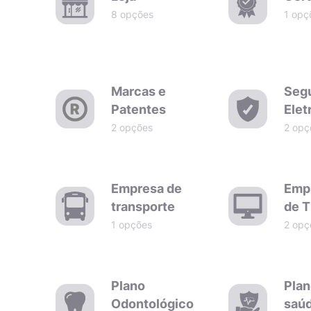
8 opções
1 opç
Marcas e
Seg
Patentes
Elet
2 opções
2 opç
Empresa de
Emp
transporte
de T
1 opções
2 opç
Plano
Plan
Odontológico
saú