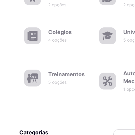
2 opções
2 opç
Colégios
Univ
4 opções
5 opç
Aut
Treinamentos
Mec
5 opções
1 opç
Categorias