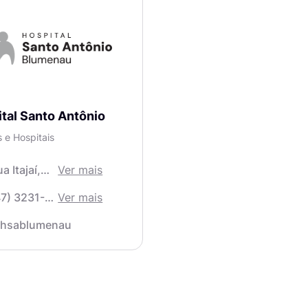
tal Santo Antônio
s e Hospitais
a Itajaí,
Ver mais
45 - Centro
47) 3231-
Ver mais
000
hsablumenau