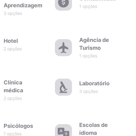
Aprendizagem
1 opções
3 opções
Agência de
Hotel
Turismo
2 opções
1 opções
Clínica
Laboratório
médica
3 opções
2 opções
Escolas de
Psicólogos
idioma
1 opções