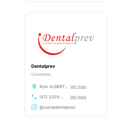
Dentalprev
Convênios
RUA ALBERTO
Ver mais
STEIN, 396 -
(47) 3329-
Ver mais
Velha -
2200
Blumenau (SC)
@sorriadentalprev