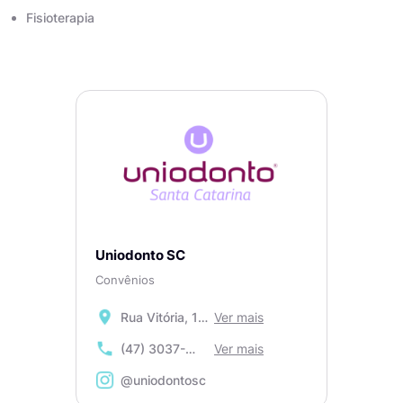
Fisioterapia
Uniodonto SC
Convênios
Rua Vitória, 123
Ver mais
- Centro -
(47) 3037-
Ver mais
Blumenau (SC)
8000
@uniodontosc